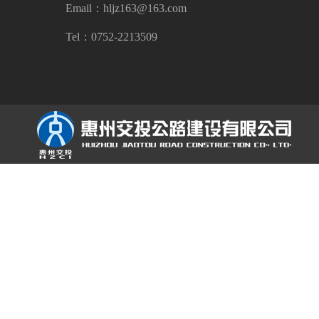
Email：hljz163@163.com
Tel：0752-2213509
Copyright © 2024 云开体育官方网站登录·（中国）官网
入口 版权所有
技术支持：慧途科技（惠州）有限责任
公司